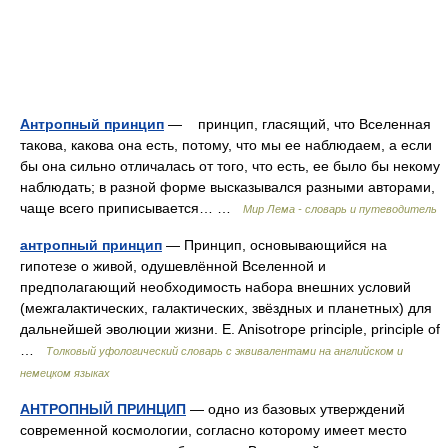
Антропный принцип
— принцип, гласящий, что Вселенная
такова, какова она есть, потому, что мы ее наблюдаем, а если
бы она сильно отличалась от того, что есть, ее было бы некому
наблюдать; в разной форме высказывался разными авторами,
чаще всего приписывается… …
Мир Лема - словарь и путеводитель
антропный принцип
— Принцип, основывающийся на
гипотезе о живой, одушевлённой Вселенной и
предполагающий необходимость набора внешних условий
(межгалактических, галактических, звёздных и планетных) для
дальнейшей эволюции жизни. E. Anisotrope principle, principle of
…
Толковый уфологический словарь с эквивалентами на английском и
немецком языках
АНТРОПНЫЙ ПРИНЦИП
— одно из базовых утверждений
современной космологии, согласно которому имеет место