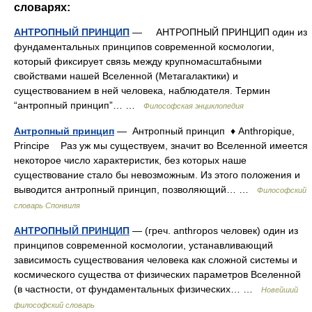
словарях:
АНТРОПНЫЙ ПРИНЦИП
— АНТРОПНЫЙ ПРИНЦИП один из
фундаментальных принципов современной космологии,
который фиксирует связь между крупномасштабными
свойствами нашей Вселенной (Метагалактики) и
существованием в ней человека, наблюдателя. Термин
“антропный принцип”… …
Философская энциклопедия
Антропный принцип
— Антропный принцип ♦ Anthropique,
Principe Раз уж мы существуем, значит во Вселенной имеется
некоторое число характеристик, без которых наше
существование стало бы невозможным. Из этого положения и
выводится антропный принцип, позволяющий… …
Философский
словарь Спонвиля
АНТРОПНЫЙ ПРИНЦИП
— (греч. anthropos человек) один из
принципов современной космологии, устанавливающий
зависимость существования человека как сложной системы и
космического существа от физических параметров Вселенной
(в частности, от фундаментальных физических… …
Новейший
философский словарь